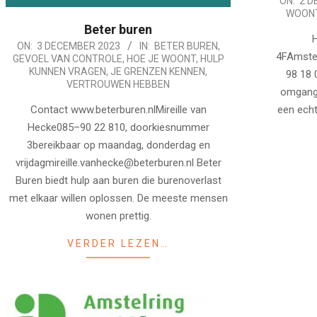
2023-
ON:
2 D
WOON
12-
Beter buren
02
H
2023-
ON:
3 DECEMBER 2023
IN:
BETER BUREN
,
4FAmste
GEVOEL VAN CONTROLE
,
HOE JE WOONT
,
HULP
12-
KUNNEN VRAGEN
,
JE GRENZEN KENNEN
,
98 18 0
03
VERTROUWEN HEBBEN
omgang. 
een echt
Contact www.beterburen.nlMireille van
Hecke085–90 22 810, doorkiesnummer
3bereikbaar op maandag, donderdag en
vrijdagmireille.vanhecke@beterburen.nl Beter
Buren biedt hulp aan buren die burenoverlast
met elkaar willen oplossen. De meeste mensen
wonen prettig.
VERDER LEZEN…