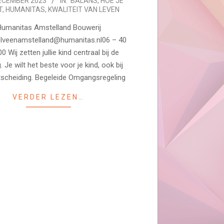
ECEMBER 2023
IN:
BALANS
,
HOE JE
T
,
HUMANITAS
,
KWALITEIT VAN LEVEN
umanitas Amstelland Bouwerij
lveenamstelland@humanitas.nl06 – 40
0 Wij zetten jullie kind centraal bij de
Je wilt het beste voor je kind, ook bij
scheiding. Begeleide Omgangsregeling
VERDER LEZEN…