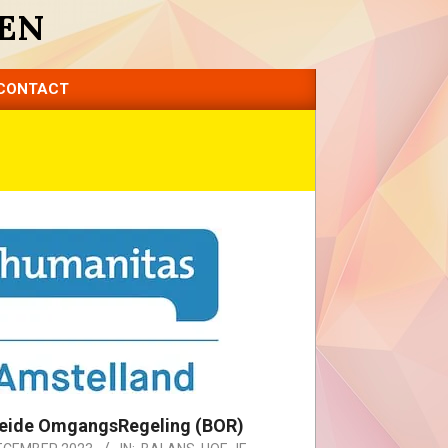
EN
CONTACT
eide OmgangsRegeling (BOR)