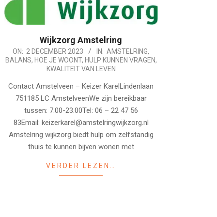
Wijkzorg Amstelring
2023-
ON:
2 DECEMBER 2023
IN:
AMSTELRING
,
BALANS
,
HOE JE WOONT
,
HULP KUNNEN VRAGEN
,
12-
KWALITEIT VAN LEVEN
02
Contact Amstelveen – Keizer KarelLindenlaan
751185 LC AmstelveenWe zijn bereikbaar
tussen: 7.00-23.00Tel: 06 – 22 47 56
83Email: keizerkarel@amstelringwijkzorg.nl
Amstelring wijkzorg biedt hulp om zelfstandig
thuis te kunnen bijven wonen met
VERDER LEZEN…