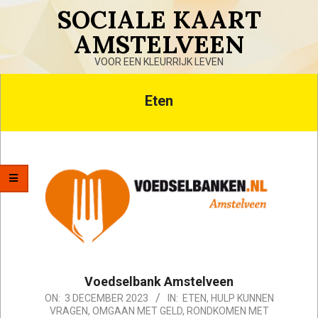
Skip
SOCIALE KAART
to
AMSTELVEEN
content
VOOR EEN KLEURRIJK LEVEN
Primary
Eten
Navigation
Menu
Voedselbank Amstelveen
2023-
ON:
3 DECEMBER 2023
IN:
ETEN
,
HULP KUNNEN
VRAGEN
,
OMGAAN MET GELD
,
RONDKOMEN MET
12-