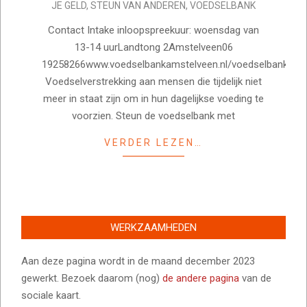
JE GELD
,
STEUN VAN ANDEREN
,
VOEDSELBANK
03
Contact Intake inloopspreekuur: woensdag van
13-14 uurLandtong 2Amstelveen06
19258266www.voedselbankamstelveen.nl/voedselbankam
Voedselverstrekking aan mensen die tijdelijk niet
meer in staat zijn om in hun dagelijkse voeding te
voorzien. Steun de voedselbank met
VERDER LEZEN…
WERKZAAMHEDEN
Aan deze pagina wordt in de maand december 2023
gewerkt. Bezoek daarom (nog)
de andere pagina
van de
sociale kaart.