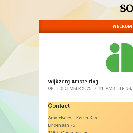
Skip
S
to
content
WELKOM
Wijkzorg Amstelring
ON:
2 DECEMBER 2023
IN:
AMSTELRING
,
Contact
Amstelveen – Keizer Karel
Lindenlaan 75
1185 LC Amstelveen