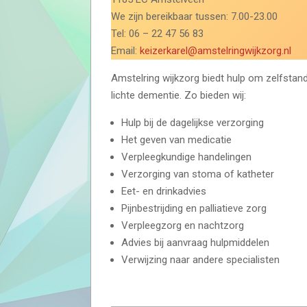
We zijn bereikbaar tussen: 7.00-23.00
Tel: 06 – 22 47 56 83
Email:
keizerkarel@amstelringwijkzorg.nl
Amstelring wijkzorg biedt hulp om zelfstand
lichte dementie. Zo bieden wij:
Hulp bij de dagelijkse verzorging
Het geven van medicatie
Verpleegkundige handelingen
Verzorging van stoma of katheter
Eet- en drinkadvies
Pijnbestrijding en palliatieve zorg
Verpleegzorg en nachtzorg
Advies bij aanvraag hulpmiddelen
Verwijzing naar andere specialisten