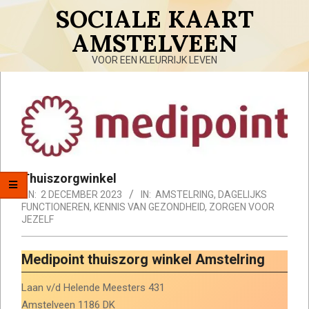
Skip
SOCIALE KAART
to
AMSTELVEEN
content
VOOR EEN KLEURRIJK LEVEN
Primary
Navigation
Menu
Thuiszorgwinkel
ON:
2 DECEMBER 2023
IN:
AMSTELRING
,
DAGELIJKS
FUNCTIONEREN
,
KENNIS VAN GEZONDHEID
,
ZORGEN VOOR
JEZELF
Medipoint thuiszorg winkel Amstelring
Laan v/d Helende Meesters 431
Amstelveen 1186 DK