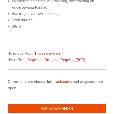
Inkomsten belasting, huurtoeslag, zorgtoeslag en
kinderopvang toeslag
Aanvragen van ww-uitkering
Kinderbijslag
DIGID
2023-
12-
Previous Post:
Thuiszorgwinkel
02
Next Post:
Begeleide OmgangsRegeling (BOR)
Comments are closed, but
trackbacks
and pingbacks are
open.
WERKZAAMHEDEN