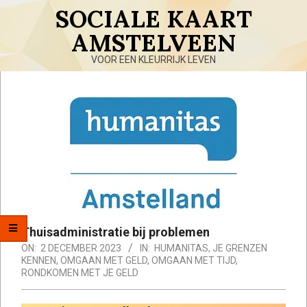
Skip
SOCIALE KAART
to
AMSTELVEEN
content
VOOR EEN KLEURRIJK LEVEN
Primary
Navigation
Menu
Thuisadministratie bij problemen
ON:
2 DECEMBER 2023
IN:
HUMANITAS
,
JE GRENZEN
KENNEN
,
OMGAAN MET GELD
,
OMGAAN MET TIJD
,
RONDKOMEN MET JE GELD